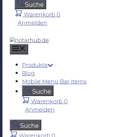
n
Suche
Warenkorb
0
Anmelden
M
e
n
Produkte
u
Blog
Mobile Menu Bar Items
Suche
Warenkorb
0
Anmelden
Suche
Warenkorb
0