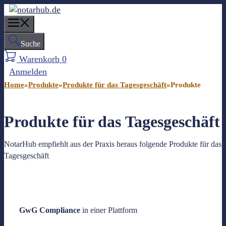
Z
u
M
m
e
Suche
I
n
n
Warenkorb
0
u
h
Anmelden
a
Home
»
Produkte
»
Produkte für das Tagesgeschäft
»
Produkte
l
t
s
Produkte für das
Tagesgeschäft
p
r
NotarHub empfiehlt aus der Praxis heraus folgende Produkte für das
i
Tagesgeschäft
n
g
e
n
GwG Compliance
in einer Plattform