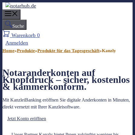
Z
u
M
m
e
Suche
I
n
n
Warenkorb
0
u
h
Anmelden
a
Home
»
Produkte
»
Produkte für das Tagesgeschäft
»
Kanzly
l
t
s
Notaranderkonten auf
p
Knopfdruck – sicher, kostenlos
r
& kammerkonform.
i
n
Mit KanzleiBanking eröffnen Sie digitale Anderkonten in Minuten,
g
direkt vernetzt mit Ihrer Kanzleisoftware.
e
n
Jetzt Konto eröffnen
Unser Partner Kanzly bietet Ihnen zukünftig weniger bis