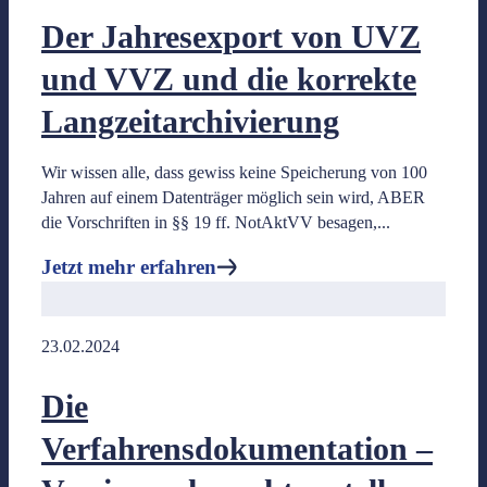
Der Jahresexport von UVZ
und VVZ und die korrekte
Notarkosten
Langzeitarchivierung
Wir wissen alle, dass gewiss keine Speicherung von 100
Jahren auf einem Datenträger möglich sein wird, ABER
Geschäftswertrechner
die Vorschriften in §§ 19 ff. NotAktVV besagen,...
Beispielkostenrechnungen
Jetzt mehr erfahren
- zu gängigen Beurkundungs-verfahren
Jetzt mehr erfahren
23.02.2024
Die
Verfahrensdokumentation –
Blog & Glossar