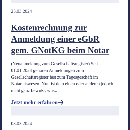
25.03.2024
Kostenrechnung zur
Coaching & Beratung
Anmeldung einer eGbR
gem. GNotKG beim Notar
Start ins Notariat
Die besondere Fortbildung für neu bestellte Notare.
(Neuanmeldung zum Gesellschaftsregister) Seit
01.01.2024 gehören Anmeldungen zum
Gesellschaftsregister fast zum Tagesgeschäft im
Shadow/Individual Coaching
Notariatswesen. Nun ist dem einen oder anderen jedoch
– DAS Coaching für Sie und das Team für absolute Effizienz i
nicht ganz bewußt, wie...
Individuelle Inhouse Schulungen
Jetzt mehr erfahren
- Optimierungen der Betriebsprozesse
Jetzt mehr erfahren
08.03.2024