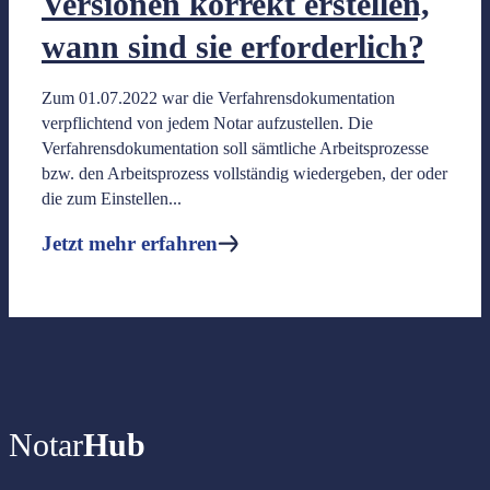
Versionen korrekt erstellen,
wann sind sie erforderlich?
Blog
Zum 01.07.2022 war die Verfahrensdokumentation
Kostenfreie und aktuelle Informationen für alle relevante Them
verpflichtend von jedem Notar aufzustellen. Die
Verfahrensdokumentation soll sämtliche Arbeitsprozesse
Glossar
bzw. den Arbeitsprozess vollständig wiedergeben, der oder
Begriffe und Inhalte kurz nachschlagen
die zum Einstellen...
Jetzt mehr erfahren
Jetzt mehr erfahren
Fortbildungen
Notar
Hub
Live-Webinare