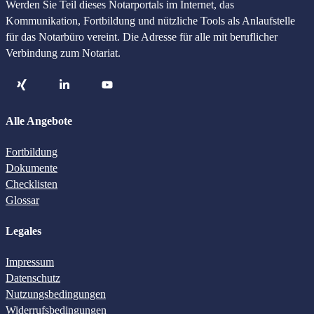
Werden Sie Teil dieses Notarportals im Internet, das
Kommunikation, Fortbildung und nützliche Tools als Anlaufstelle
Webinar-Aufzeichnungen
für das Notarbüro vereint. Die Adresse für alle mit beruflicher
- alle vergangenen Webinare als Stream
Verbindung zum Notariat.
Jetzt mehr erfahren
Alle Angebote
Fortbildung
Produkte für das Tagesgeschäft
Dokumente
Checklisten
Glossar
Legales
GwG-Prüfung
Automatisierte online und kinderleicht
Impressum
Datenschutz
Büroausstattung
Nutzungsbedingungen
Empfohlene Artikel unserer Partner, die sich bewährt haben
Widerrufsbedingungen