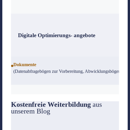
Digitale Optimierungs- angebote
Dokumente
(Datenabfragebögen zur Vorbereitung, Abwicklungsbögen, über 
Checklisten
- das digitale Notarbüro mit Vorlagen für Prozesse des Tagesge
Kostenfreie Weiterbildung
aus
unserem Blog
Urkundensammlung
Jetzt mehr erfahren