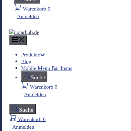
Warenkorb
0
Anmelden
M
e
n
Produkte
Blog
u
Mobile Menu Bar Items
Suche
Warenkorb
0
Anmelden
Suche
Warenkorb
0
Anmelden