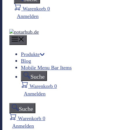
Warenkorb
0
Anmelden
M
e
n
Produkte
Blog
u
Mobile Menu Bar Items
Suche
Warenkorb
0
Anmelden
Suche
Warenkorb
0
Anmelden