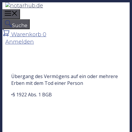
Z
u
M
m
e
I
Suche
n
n
Warenkorb
0
u
h
Anmelden
a
l
t
s
p
Übergang des Vermögens auf ein oder mehrere
r
Erben mit dem Tod einer Person
i
n
•§ 1922 Abs. 1 BGB
g
e
n