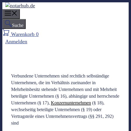
Z
u
M
m
e
Suche
I
n
n
Warenkorb
0
u
h
Anmelden
a
l
t
s
p
Verbundene Unternehmen sind rechtlich selbständige
r
Unternehmen, die im Verhältnis zueinander in
i
Mehrheitsbesitz stehende Unternehmen und mit Mehrheit
n
beteiligte Unternehmen (§ 16), abhängige und herrschende
g
Unternehmen (§ 17),
Konzernunternehmen
(§ 18),
e
wechselseitig beteiligte Unternehmen (§ 19) oder
n
Vertragsteile eines Unternehmensvertrags (§§ 291, 292)
sind