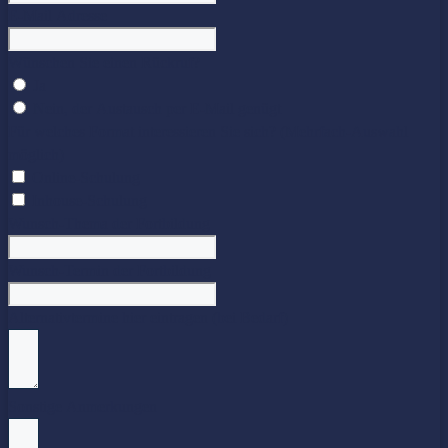
E-Mail Adresse
Wünschen Sie einen Rückruf?
Ja
Nein, der Austausch per E-Mail genügt
Für welches Format interessieren Sie sich? (Mehrfach-Auswahl
möglich)
Online-Schulung
Inhouse-Schulung
Wunsch-Thema der Fortbildung
Wunsch-Termin der Fortbildung
Alternativtermine hier eintragen (bei Bedarf)
Sonstige Anmerkungen