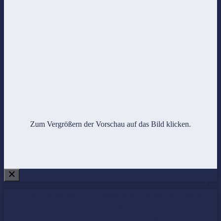
Zum Vergrößern der Vorschau auf das Bild klicken.
Mit der Bestätigung Ihrer Anmeldung geben Sie uns die Erlaubnis,
Ihnen weitere E-Mails, wie Erinnerungen und Informationen über
NotarHub zu senden. Sie können der Verwendung Ihrer E-Mail-