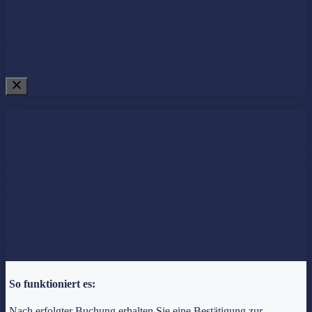
Adresse im Rahmen unserer
Datenschutzerklärung
für künftige
Werbung jederzeit durch Betätigen des Abmeldelinks in jeder von
uns gesendeten E-Mail oder durch eine formlose Mail an
widerruf@notarhub.de jederzeit widerrufen.
Hinweise zur Nutzung von Zoom
Bitte richten Sie sich zeitlich so ein, dass Sie sich einige Minuten vor
dem Start des Video-Calls / Videomeetings bereits im meeting-Raum
befinden. Dies ist im eigenen Interesse wichtig, um eventuelle
technische Probleme frühzeitig lösen zu können.
Insbesondere bei der Einwahl via Telefon kann dies
einen Moment länger dauern.
So funktioniert es:
Nach erfolgter Buchung erhalten Sie eine Bestätigung zur