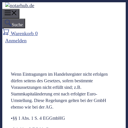
Z
u
M
m
e
Suche
I
n
n
Warenkorb
0
u
h
Anmelden
a
l
t
s
p
Wenn Eintragungen im Handelsregister nicht erfolgen
r
dürfen seitens des Gesetzes, sofern bestimmte
i
Voraussetzungen nicht erfüllt sind; z.B.
n
Stammkapitaländerung erst nach erfolgter Euro-
g
Umstellung. Diese Regelungen gelten bei der GmbH
e
ebenso wie bei der AG.
n
•§§ 1 Abs. 1 S. 4 EGGmbHG