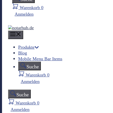
Warenkorb
0
Anmelden
M
e
n
Produkte
Blog
u
Mobile Menu Bar Items
Suche
Warenkorb
0
Anmelden
Suche
Warenkorb
0
Anmelden