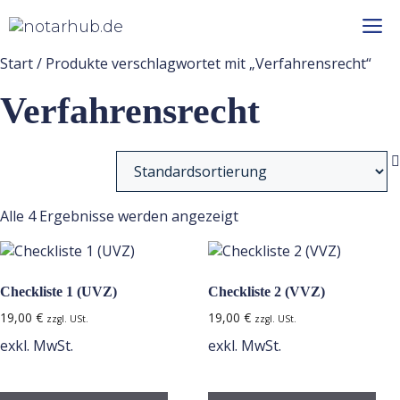
Z
u
m
Start
/ Produkte verschlagwortet mit „Verfahrensrecht“
I
e
n
Verfahrensrecht
h
n
a
l
t
u
s
p
Alle 4 Ergebnisse werden angezeigt
r
i
n
Checkliste 1 (UVZ)
Checkliste 2 (VVZ)
g
e
19,00
€
19,00
€
zzgl. USt.
zzgl. USt.
n
exkl. MwSt.
exkl. MwSt.