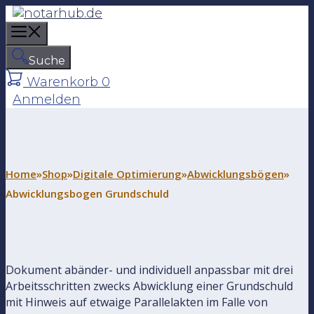
Z
u
M
m
e
I
Suche
n
n
Warenkorb
0
u
h
Anmelden
a
l
t
s
p
Home
»
Shop
»
Digitale Optimierung
»
Abwicklungsbögen
»
r
Abwicklungsbogen Grundschuld
i
n
g
e
Dokument abänder- und individuell anpassbar mit drei
n
Arbeitsschritten zwecks Abwicklung einer Grundschuld
mit Hinweis auf etwaige Parallelakten im Falle von