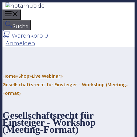
Z
u
M
m
e
I
Suche
n
n
Warenkorb
0
u
h
Anmelden
a
l
t
s
p
Home
»
Shop
»
Live Webinar
»
r
Gesellschaftsrecht für Einsteiger – Workshop (Meeting-
i
Format)
n
g
e
Gesellschaftsrecht für
n
Einsteiger - Workshop
(Meeting-Format)