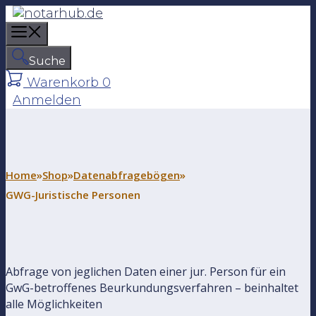
Z
u
M
m
e
I
Suche
n
n
Warenkorb
0
u
h
Anmelden
a
l
t
s
p
Home
»
Shop
»
Datenabfragebögen
»
r
GWG-Juristische Personen
i
n
g
e
Abfrage von jeglichen Daten einer jur. Person für ein
n
GwG-betroffenes Beurkundungsverfahren – beinhaltet
alle Möglichkeiten