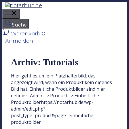
Z
u
M
m
e
I
Suche
n
n
Warenkorb
0
u
h
Anmelden
a
l
t
Archiv:
Tutorials
s
p
Hier geht es um ein Platzhalterbild, das
r
angezeigt wird, wenn ein Produkt kein eigenes
i
Bild hat. Einheitliche Produktbilder sind hier
n
definiert:Admin -> Produkt -> Einheitliche
g
Produktbilderhttps://notarhub.de/wp-
e
admin/edit.php?
n
post_type=product&page=einheitliche-
produktbilder