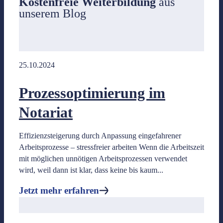
Kostenfreie Weiterbildung
aus
unserem Blog
Jetzt mehr erfahren
25.10.2024
Coaching & Beratung
Prozessoptimierung im
Notariat
Start ins Notariat
Effizienzsteigerung durch Anpassung eingefahrener
Die besondere Fortbildung für neu bestellte Notare.
Arbeitsprozesse – stressfreier arbeiten Wenn die Arbeitszeit
mit möglichen unnötigen Arbeitsprozessen verwendet
Shadow/Individual Coaching
wird, weil dann ist klar, dass keine bis kaum...
– DAS Coaching für Sie und das Team für absolute Effizienz i
Jetzt mehr erfahren
Individuelle Inhouse Schulungen
- Optimierungen der Betriebsprozesse