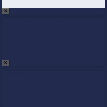
Mit der Bestätigung Ihrer Anmeldung geben Sie uns die Erlaubnis,
Ihnen weitere E-Mails, wie Erinnerungen und Informationen über
NotarHub zu senden. Sie können der Verwendung Ihrer E-Mail-
Adresse im Rahmen unserer
Datenschutzerklärung
für künftige
Werbung jederzeit durch Betätigen des Abmeldelinks in jeder von
uns gesendeten E-Mail oder durch eine formlose Mail an
widerruf@notarhub.de jederzeit widerrufen.
Hinweise zur Nutzung von Zoom
Bitte richten Sie sich zeitlich so ein, dass Sie sich einige Minuten vor
dem Start des Video-Calls / Videomeetings bereits im meeting-Raum
befinden. Dies ist im eigenen Interesse wichtig, um eventuelle
technische Probleme frühzeitig lösen zu können.