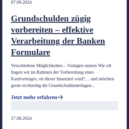
07.09.2024
Jetzt mehr erfahren
Grundschulden zügig
vorbereiten – effektive
Verarbeitung der Banken
Notarkosten
Formulare
Verschiedene Möglichkeiten – Vorlagen nutzen Wie oft
Geschäftswertrechner
fragen wir im Rahmen der Vorbereitung eines
Kaufvertrages, ob dieser finanziert wird?… und möchten
gerne rechtzeitig die Grundschuldunterlagen...
Beispielkostenrechnungen
- zu gängigen Beurkundungs-verfahren
Jetzt mehr erfahren
Jetzt mehr erfahren
27.08.2024