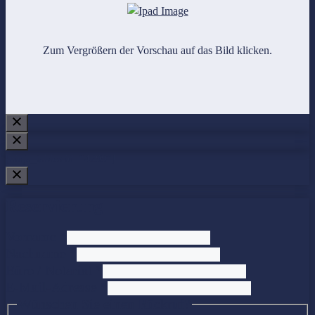
Zum Vergrößern der Vorschau auf das Bild klicken.
[ninja_tables id=“4299″]
Reservierung
Vorname
*
Nachname
*
Büro / Notariat
*
E-Mail-Adresse
*
Rückruf?
Wünschen Sie einen Rückruf?