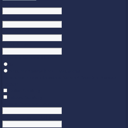
Vorname
Nachname
Büro / Notariat
E-Mail Adresse
Wünschen Sie einen Rückruf?
Ja
Nein, der Austausch per E-Mail genügt
Für welches Format interessieren Sie sich? (Mehrfach-Auswahl
möglich)
Online-Schulung
Inhouse-Schulung
Wunsch-Thema der Fortbildung
Wunsch-Termin der Fortbildung