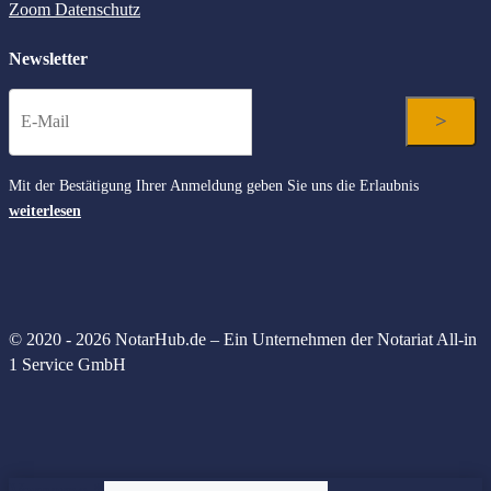
Zoom Datenschutz
Büroausstattung
Empfohlene Artikel unserer Partner, die sich bewährt haben
Newsletter
Onlinebeurkundung
Produkte rund um die erfolgreiche Beurkundung online.
Jetzt mehr erfahren
Mit der Bestätigung Ihrer Anmeldung geben Sie uns die Erlaubnis
weiterlesen
© 2020 - 2026 NotarHub.de – Ein Unternehmen der Notariat All-in
1 Service GmbH
Vorname
*