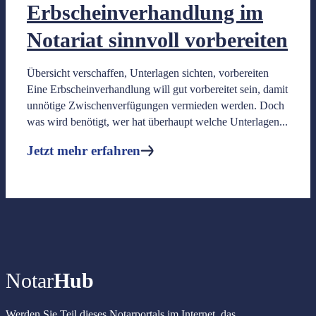
Erbscheinverhandlung im
Blog & Glossar
Notariat sinnvoll vorbereiten
Übersicht verschaffen, Unterlagen sichten, vorbereiten
Eine Erbscheinverhandlung will gut vorbereitet sein, damit
Blog
unnötige Zwischenverfügungen vermieden werden. Doch
Kostenfreie und aktuelle Informationen für alle relevante Them
was wird benötigt, wer hat überhaupt welche Unterlagen...
Jetzt mehr erfahren
Glossar
Begriffe und Inhalte kurz nachschlagen
Jetzt mehr erfahren
Notar
Hub
Fortbildungen
Werden Sie Teil dieses Notarportals im Internet, das