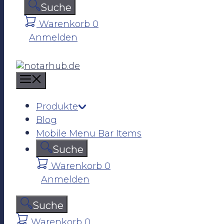
n
Suche
Warenkorb
0
Anmelden
M
e
n
Produkte
u
Blog
Mobile Menu Bar Items
Suche
Warenkorb
0
Anmelden
Suche
Warenkorb
0