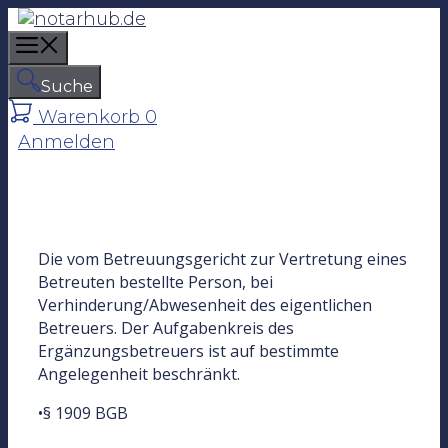
Z
u
M
m
e
I
Suche
n
n
Warenkorb
0
u
h
Anmelden
a
l
t
s
p
Die vom Betreuungsgericht zur Vertretung eines
r
Betreuten bestellte Person, bei
i
Verhinderung/Abwesenheit des eigentlichen
n
Betreuers. Der Aufgabenkreis des
g
Ergänzungsbetreuers ist auf bestimmte
e
Angelegenheit beschränkt.
n
•§ 1909 BGB