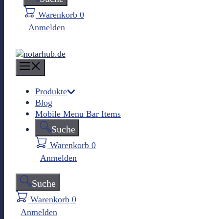
Warenkorb
0
Anmelden
M
e
n
Produkte
Blog
u
Mobile Menu Bar Items
Suche
Warenkorb
0
Anmelden
Suche
Warenkorb
0
Anmelden