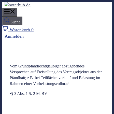
Z
u
M
m
e
Suche
I
n
n
Warenkorb
0
u
h
Anmelden
a
l
t
s
p
Vom Grundpfandrechtgläubiger abzugebendes
r
Versprechen auf Freistellung des Vertragsobjektes aus der
i
Pfandhaft; z.B. bei Teilflächenverkauf und Belastung im
n
Rahmen einer Vorbelastungsvollmacht.
g
e
•§ 3 Abs. 1 S. 2 MaBV
n