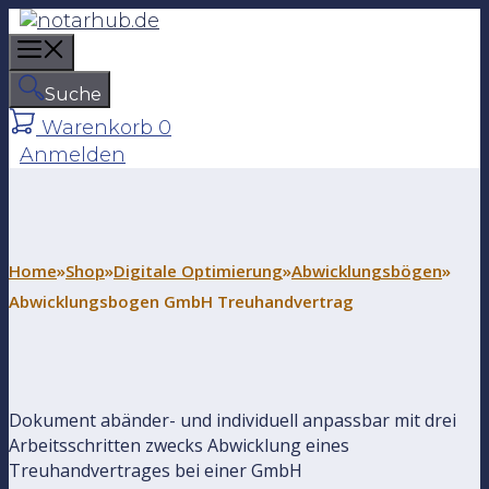
Z
u
M
m
e
I
Suche
n
n
Warenkorb
0
u
h
Anmelden
a
l
t
s
p
Home
»
Shop
»
Digitale Optimierung
»
Abwicklungsbögen
»
r
Abwicklungsbogen GmbH Treuhandvertrag
i
n
g
e
Dokument abänder- und individuell anpassbar mit drei
n
Arbeitsschritten zwecks Abwicklung eines
Treuhandvertrages bei einer GmbH