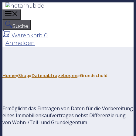
Z
u
M
m
e
I
Suche
n
n
Warenkorb
0
u
h
Anmelden
a
l
t
s
p
Home
»
Shop
»
Datenabfragebögen
»
Grundschuld
r
i
n
g
Ermöglicht das Eintragen von Daten für die Vorbereitung
e
eines Immobilienkaufvertrages nebst Differenzierung
n
von Wohn-/Teil- und Grundeigentum