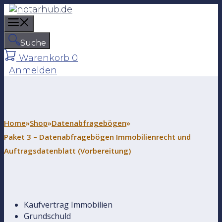
Z
u
M
m
e
I
Suche
n
n
Warenkorb
0
u
h
Anmelden
a
l
t
s
p
Home
»
Shop
»
Datenabfragebögen
»
r
Paket 3 – Datenabfragebögen Immobilienrecht und
i
Auftragsdatenblatt (Vorbereitung)
n
g
e
n
Kaufvertrag Immobilien
Grundschuld