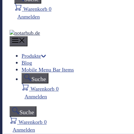
Warenkorb
0
Anmelden
M
e
n
Produkte
Blog
u
Mobile Menu Bar Items
Suche
Warenkorb
0
Anmelden
Suche
Warenkorb
0
Anmelden