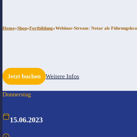
Home
»
Shop
»
Fortbildung
»
Webinar-Stream: Notar als Führungskra
Jetzt buchen
Weitere Infos
Donnerstag
15.06.2023