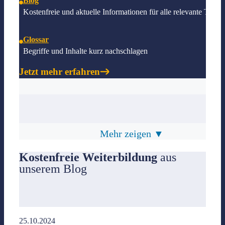
Blog
Kostenfreie und aktuelle Informationen für alle relevante Them
Glossar
Begriffe und Inhalte kurz nachschlagen
Jetzt mehr erfahren
Fortbildungen
Mehr zeigen ▼
Kostenfreie Weiterbildung
aus
unserem Blog
Live-Webinare
Webinar-Aufzeichnungen
25.10.2024
- alle vergangenen Webinare als Stream