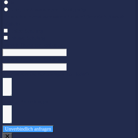
Ja
Nein, der Austausch per E-Mail genügt
Für welches Format interessieren Sie sich? (Mehrfach-Auswahl
möglich)
Online-Schulung
Inhouse-Schulung
Wunsch-Thema der Fortbildung
Wunsch-Termin der Fortbildung
Alternativtermine hier eintragen (bei Bedarf)
Sonstige Anmerkungen
Unverbindlich anfragen