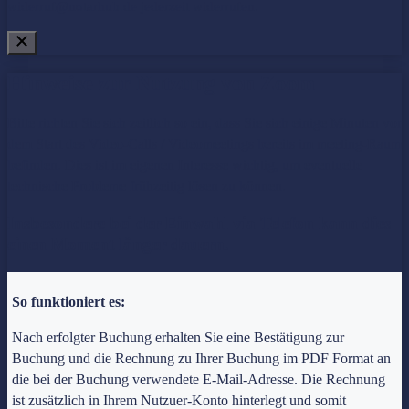
widerruf@notarhub.de jederzeit widerrufen.
Hinweise zur Nutzung von Zoom
Bitte richten Sie sich zeitlich so ein, dass Sie sich einige Minuten vor
dem Start des Video-Calls / Videomeetings bereits im meeting-Raum
befinden. Dies ist im eigenen Interesse wichtig, um eventuelle
technische Probleme frühzeitig lösen zu können.
Insbesondere bei der Einwahl via Telefon kann dies
einen Moment länger dauern.
So funktioniert es:
Nach erfolgter Buchung erhalten Sie eine Bestätigung zur
Buchung und die Rechnung zu Ihrer Buchung im PDF Format an
die bei der Buchung verwendete E-Mail-Adresse. Die Rechnung
ist zusätzlich in Ihrem Nutzuer-Konto hinterlegt und somit