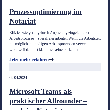
Jetzt mehr erfahren
Prozessoptimierung im
Notariat
Effizienzsteigerung durch Anpassung eingefahrener
Produkte für das Tagesgeschäft
Arbeitsprozesse – stressfreier arbeiten Wenn die Arbeitszeit
mit möglichen unnötigen Arbeitsprozessen verwendet
wird, weil dann ist klar, dass keine bis kaum...
Jetzt mehr erfahren
GwG-Prüfung
Automatisierte online und kinderleicht
09.04.2024
Büroausstattung
Empfohlene Artikel unserer Partner, die sich bewährt haben
Microsoft Teams als
praktischer Allrounder –
Onlinebeurkundung
Produkte rund um die erfolgreiche Beurkundung online.