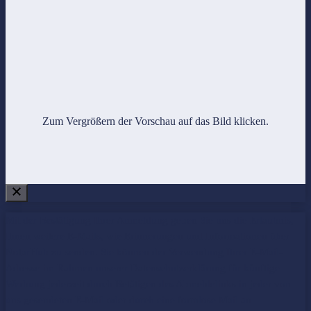
Zum Vergrößern der Vorschau auf das Bild klicken.
Mit der Bestätigung Ihrer Anmeldung geben Sie uns die Erlaubnis,
Ihnen weitere E-Mails, wie Erinnerungen und Informationen über
NotarHub zu senden. Sie können der Verwendung Ihrer E-Mail-
Adresse im Rahmen unserer
Datenschutzerklärung
für künftige
Werbung jederzeit durch Betätigen des Abmeldelinks in jeder von
uns gesendeten E-Mail oder durch eine formlose Mail an