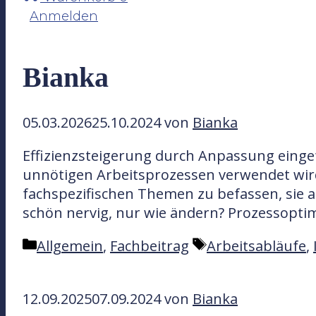
Anmelden
Bianka
05.03.2026
25.10.2024
von
Bianka
Effizienzsteigerung durch Anpassung eingef
unnötigen Arbeitsprozessen verwendet wird,
fachspezifischen Themen zu befassen, sie a
schön nervig, nur wie ändern? Prozessopt
K
S
Allgemein
,
Fachbeitrag
Arbeitsabläufe
,
a
c
t
h
12.09.2025
07.09.2024
von
Bianka
e
l