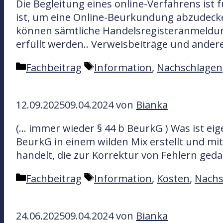
Die Begleitung eines online-Verfahrens ist 
r
w
ist, um eine Online-Beurkundung abzudecken
i
ö
können sämtliche Handelsregisteranmeldun
e
r
erfüllt werden.. Verweisbeiträge und ander
n
t
e
K
S
Fachbeitrag
Information
,
Nachschlagen
r
a
c
t
h
12.09.2025
09.04.2024
von
Bianka
e
l
g
a
(… immer wieder § 44 b BeurkG ) Was ist ei
o
g
BeurkG in einem wilden Mix erstellt und mit
r
w
handelt, die zur Korrektur von Fehlern ged
i
ö
e
r
K
S
Fachbeitrag
Information
,
Kosten
,
Nachs
n
t
a
c
e
t
h
r
24.06.2025
09.04.2024
von
Bianka
e
l