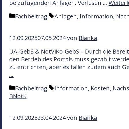
beizufügenden Anlagen. Verlesen …
Weiter
e
r
n
t
K
S
Fachbeitrag
Anlagen
,
Information
,
Nach
e
a
c
r
t
h
12.09.2025
07.05.2024
von
Bianka
e
l
g
a
UA-GebS & NotViKo-GebS – Durch die Bereit
o
g
den Betrieb des Portals muss gezahlt wer
r
w
zu entrichten, aber es fallen zudem auch G
i
ö
…
e
r
n
t
K
S
Fachbeitrag
Information
,
Kosten
,
Nachs
e
a
c
BNotK
r
t
h
e
l
12.09.2025
23.04.2024
von
Bianka
g
a
o
g