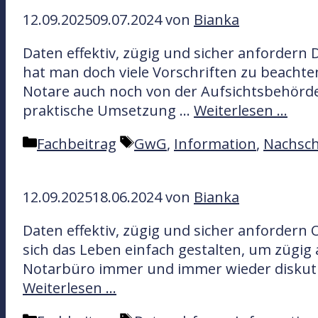
t
h
12.09.2025
09.07.2024
von
Bianka
e
l
g
a
Daten effektiv, zügig und sicher anforder
o
g
hat man doch viele Vorschriften zu beacht
r
w
Notare auch noch von der Aufsichtsbehörde
i
ö
praktische Umsetzung …
Weiterlesen …
e
r
n
t
K
S
Fachbeitrag
GwG
,
Information
,
Nachsch
e
a
c
r
t
h
12.09.2025
18.06.2024
von
Bianka
e
l
g
a
Daten effektiv, zügig und sicher anforder
o
g
sich das Leben einfach gestalten, um zügig
r
w
Notarbüro immer und immer wieder diskutier
i
ö
Weiterlesen …
e
r
n
t