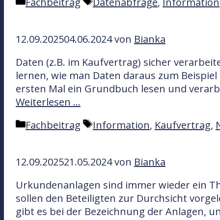
K
S
Fachbeitrag
Datenabfrage
,
Information
e
a
c
r
t
h
12.09.2025
04.06.2024
von
Bianka
e
l
g
a
Daten (z.B. im Kaufvertrag) sicher verarbe
o
g
lernen, wie man Daten daraus zum Beispiel in
r
w
ersten Mal ein Grundbuch lesen und verarbe
i
ö
Weiterlesen …
e
r
n
t
K
S
Fachbeitrag
Information
,
Kaufvertrag
,
e
a
c
r
t
h
12.09.2025
21.05.2024
von
Bianka
e
l
g
a
Urkundenanlagen sind immer wieder ein The
o
g
sollen den Beteiligten zur Durchsicht vorg
r
w
gibt es bei der Bezeichnung der Anlagen, un
i
ö