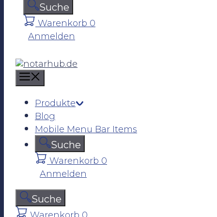
n
Suche
Warenkorb
0
Anmelden
M
e
n
Produkte
u
Blog
Mobile Menu Bar Items
Suche
Warenkorb
0
Anmelden
Suche
Warenkorb
0