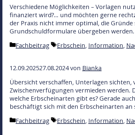
g
a
Verschiedene Möglichkeiten – Vorlagen nutz
o
g
finanziert wird?… und möchten gerne rechtz
r
w
der Praxis nicht immer optimal, die Gründe 
i
ö
Grundschuldformulare übergeben werden. 
e
r
n
t
K
S
Fachbeitrag
Erbschein
,
Information
,
Na
e
a
c
r
t
h
12.09.2025
27.08.2024
von
Bianka
e
l
g
a
Übersicht verschaffen, Unterlagen sichten, 
o
g
Zwischenverfügungen vermieden werden. Do
r
w
welche Erbscheinarten gibt es? Gerade auch 
i
ö
beschäftigt sich mit den Erbscheinarten an 
e
r
n
t
K
S
Fachbeitrag
Erbschein
,
Information
,
Na
e
a
c
r